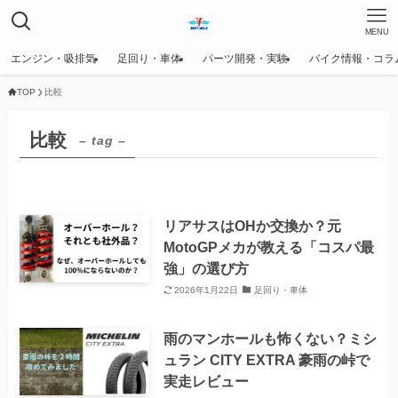
MENU
エンジン・吸排気
足回り・車体
パーツ開発・実験
バイク情報・コラ
TOP
比較
比較
– tag –
リアサスはOHか交換か？元
MotoGPメカが教える「コスパ最
強」の選び方
2026年1月22日
足回り・車体
雨のマンホールも怖くない？ミシ
ュラン CITY EXTRA 豪雨の峠で
実走レビュー