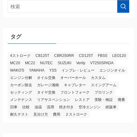
タグ
4ストローク
CB125T
CBR250RR
CD125T
FBSS
LEO120
MC20
MC22
NUTEC
SUZUKI
Verity
VT250SPADA
WAKO'S
YAMAHA
YSS
インプレ・レビュー
エンジンオイル
エンジン分解
オイル交換
オーバーホール
カスタム
カーボン除去
ガレージ湘南
キャブレター
スイングアーム
セッティング
タイヤ交換
フロントフォーク
プロリンク
メンテナンス
リアサスペンション
レストア
実験・検証
廃番
旧車
比較
油温
流用
焼き付き
空冷エンジン
絶版車
耐久テスト
見分け方
費用
２ストローク