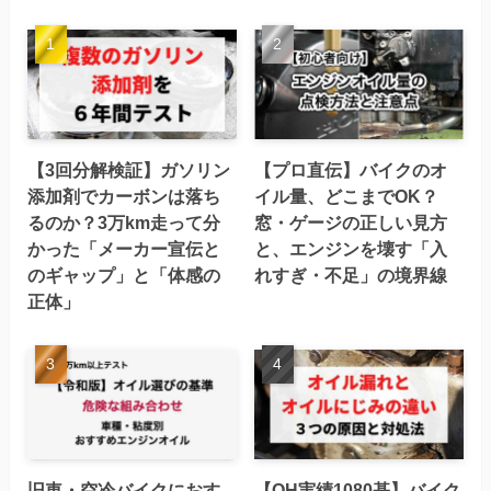
【3回分解検証】ガソリン
【プロ直伝】バイクのオ
添加剤でカーボンは落ち
イル量、どこまでOK？
るのか？3万km走って分
窓・ゲージの正しい見方
かった「メーカー宣伝と
と、エンジンを壊す「入
のギャップ」と「体感の
れすぎ・不足」の境界線
正体」
旧車・空冷バイクにおす
【OH実績1080基】バイク