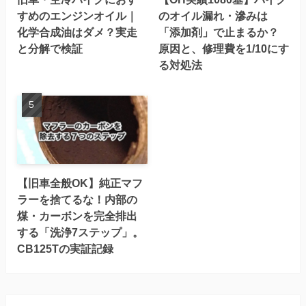
すめのエンジンオイル｜
のオイル漏れ・滲みは
化学合成油はダメ？実走
「添加剤」で止まるか？
と分解で検証
原因と、修理費を1/10にす
る対処法
【旧車全般OK】純正マフ
ラーを捨てるな！内部の
煤・カーボンを完全排出
する「洗浄7ステップ」。
CB125Tの実証記録