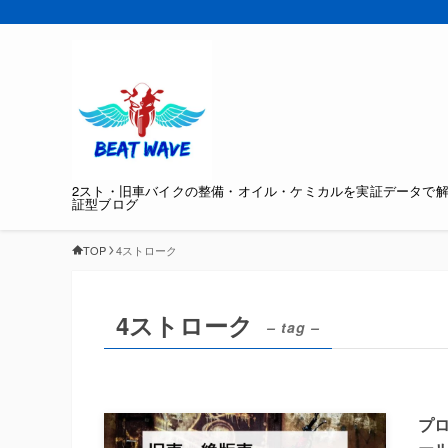
2スト・旧車バイクの整備・オイル・ケミカルを実証データで
証型ブログ
TOP
4ストローク
4ストローク
– tag –
プ