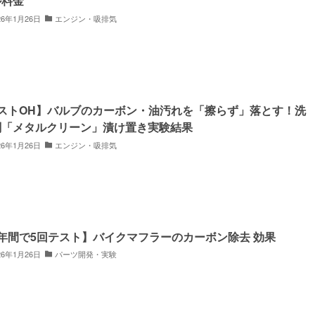
ル料金
26年1月26日
エンジン・吸排気
4ストOH】バルブのカーボン・油汚れを「擦らず」落とす！洗
剤「メタルクリーン」漬け置き実験結果
26年1月26日
エンジン・吸排気
年間で5回テスト】バイクマフラーのカーボン除去 効果
26年1月26日
パーツ開発・実験