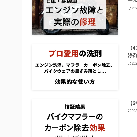
ー
20
【
浄
20
【2
20