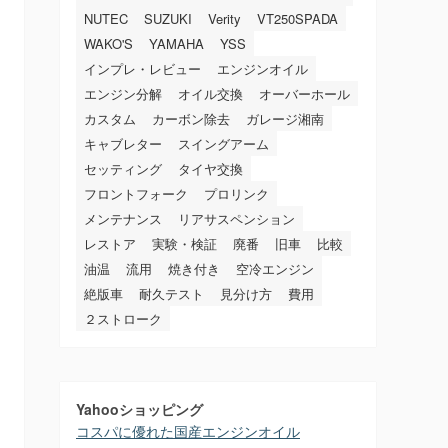
NUTEC
SUZUKI
Verity
VT250SPADA
WAKO'S
YAMAHA
YSS
インプレ・レビュー
エンジンオイル
エンジン分解
オイル交換
オーバーホール
カスタム
カーボン除去
ガレージ湘南
キャブレター
スイングアーム
セッティング
タイヤ交換
フロントフォーク
プロリンク
メンテナンス
リアサスペンション
レストア
実験・検証
廃番
旧車
比較
油温
流用
焼き付き
空冷エンジン
絶版車
耐久テスト
見分け方
費用
２ストローク
Yahooショッピング
コスパに優れた国産エンジンオイル