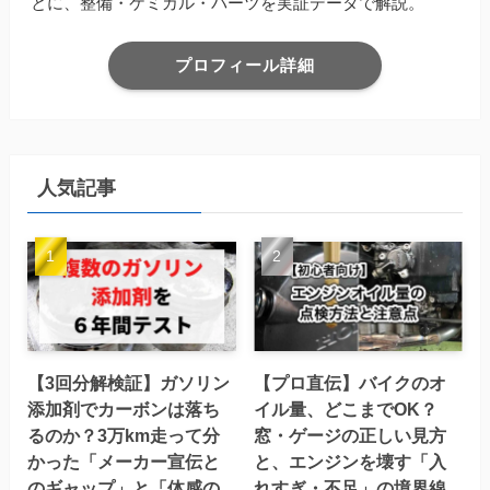
とに、整備・ケミカル・パーツを実証データで解説。
プロフィール詳細
人気記事
【3回分解検証】ガソリン
【プロ直伝】バイクのオ
添加剤でカーボンは落ち
イル量、どこまでOK？
るのか？3万km走って分
窓・ゲージの正しい見方
かった「メーカー宣伝と
と、エンジンを壊す「入
のギャップ」と「体感の
れすぎ・不足」の境界線