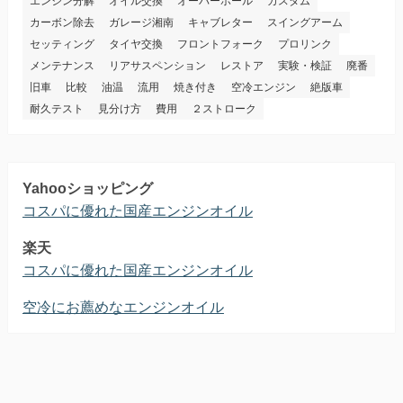
エンジン分解
オイル交換
オーバーホール
カスタム
カーボン除去
ガレージ湘南
キャブレター
スイングアーム
セッティング
タイヤ交換
フロントフォーク
プロリンク
メンテナンス
リアサスペンション
レストア
実験・検証
廃番
旧車
比較
油温
流用
焼き付き
空冷エンジン
絶版車
耐久テスト
見分け方
費用
２ストローク
Yahooショッピング
コスパに優れた国産エンジンオイル
楽天
コスパに優れた国産エンジンオイル
空冷にお薦めなエンジンオイル