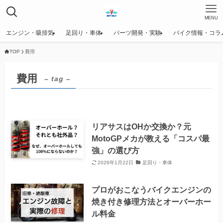
MENU
エンジン・吸排気
足回り・車体
パーツ開発・実験
バイク情報・コラ
TOP
費用
費用
– tag –
リアサスはOHか交換か？元
MotoGPメカが教える「コスパ最
強」の選び方
2026年1月22日
足回り・車体
プロがおこなうバイクエンジンの
焼き付き修理方法とオーバーホー
ル料金