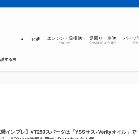
エンジン・吸排気
足回り・車体
パーツ
TOP
ENGINE
CHASSIS & BODY
DEV 
解説する検
乗インプレ】VT250スパーダは「YSSサス×Verityオイル」で