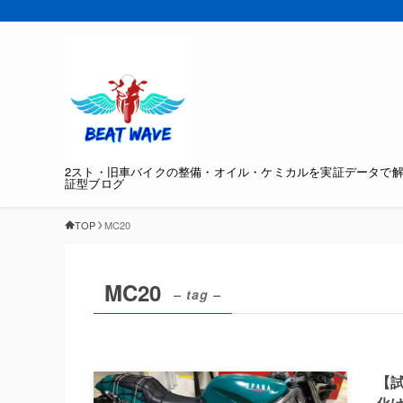
2スト・旧車バイクの整備・オイル・ケミカルを実証データで
証型ブログ
TOP
MC20
MC20
– tag –
【試