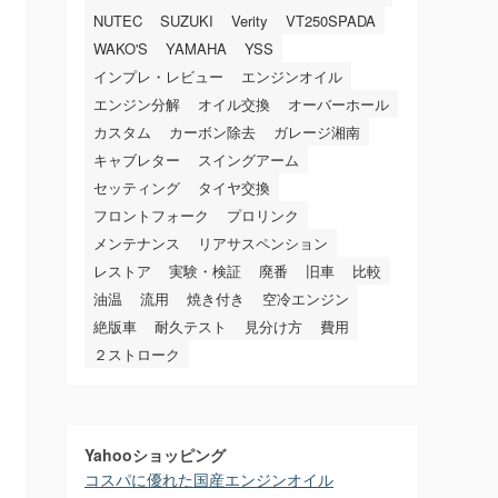
NUTEC
SUZUKI
Verity
VT250SPADA
WAKO'S
YAMAHA
YSS
インプレ・レビュー
エンジンオイル
エンジン分解
オイル交換
オーバーホール
カスタム
カーボン除去
ガレージ湘南
キャブレター
スイングアーム
セッティング
タイヤ交換
フロントフォーク
プロリンク
メンテナンス
リアサスペンション
レストア
実験・検証
廃番
旧車
比較
油温
流用
焼き付き
空冷エンジン
絶版車
耐久テスト
見分け方
費用
２ストローク
Yahooショッピング
コスパに優れた国産エンジンオイル