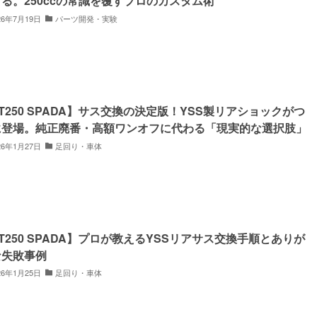
る。250ccの常識を覆すプロのカスタム術
26年7月19日
パーツ開発・実験
T250 SPADA】サス交換の決定版！YSS製リアショックがつ
に登場。純正廃番・高額ワンオフに代わる「現実的な選択肢」
26年1月27日
足回り・車体
T250 SPADA】プロが教えるYSSリアサス交換手順とありが
な失敗事例
26年1月25日
足回り・車体