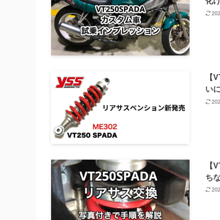
化け
20
【V
い
20
【V
ち
20