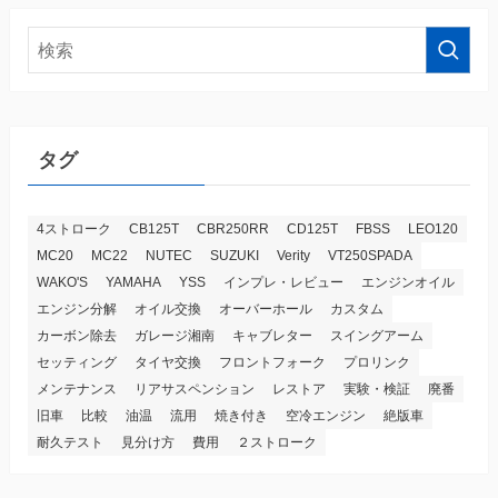
タグ
4ストローク
CB125T
CBR250RR
CD125T
FBSS
LEO120
MC20
MC22
NUTEC
SUZUKI
Verity
VT250SPADA
WAKO'S
YAMAHA
YSS
インプレ・レビュー
エンジンオイル
エンジン分解
オイル交換
オーバーホール
カスタム
カーボン除去
ガレージ湘南
キャブレター
スイングアーム
セッティング
タイヤ交換
フロントフォーク
プロリンク
メンテナンス
リアサスペンション
レストア
実験・検証
廃番
旧車
比較
油温
流用
焼き付き
空冷エンジン
絶版車
耐久テスト
見分け方
費用
２ストローク