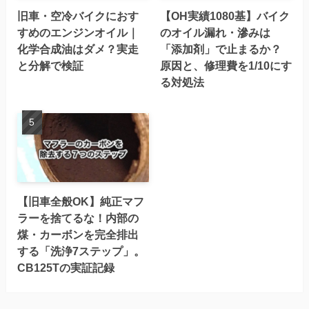
旧車・空冷バイクにおす
【OH実績1080基】バイク
すめのエンジンオイル｜
のオイル漏れ・滲みは
化学合成油はダメ？実走
「添加剤」で止まるか？
と分解で検証
原因と、修理費を1/10にす
る対処法
【旧車全般OK】純正マフ
ラーを捨てるな！内部の
煤・カーボンを完全排出
する「洗浄7ステップ」。
CB125Tの実証記録