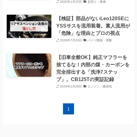
2026年1月25日
足回り・車体
【検証】部品がないLeo120SEに
YSSサスを流用装着。素人流用が
「危険」な理由とプロの視点
2026年7月20日
パーツ開発・実験
【旧車全般OK】純正マフラーを
捨てるな！内部の煤・カーボンを
完全排出する「洗浄7ステッ
プ」。CB125Tの実証記録
2026年1月26日
エンジン・吸排気
1