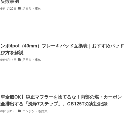
な失敗事例
26年1月25日
足回り・車体
ンボ4pot（40mm）ブレーキパッド互換表｜おすすめパッド
選び方を解説
26年4月14日
足回り・車体
旧車全般OK】純正マフラーを捨てるな！内部の煤・カーボン
全排出する「洗浄7ステップ」。CB125Tの実証記録
26年1月26日
エンジン・吸排気