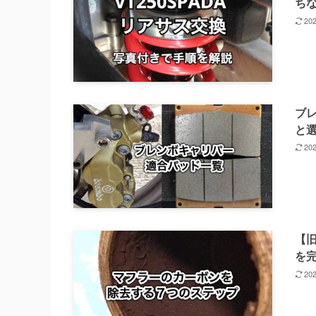
ち
20
ブレ
と
20
【
を完
20