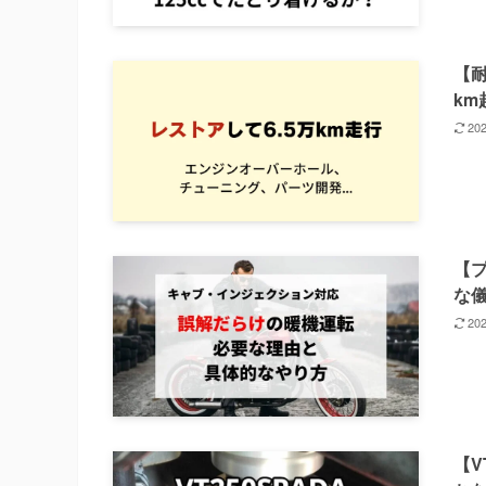
【耐
k
20
【
な儀
20
【V