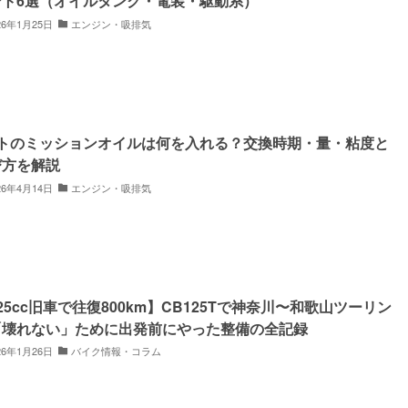
ント6選（オイルタンク・電装・駆動系）
26年1月25日
エンジン・吸排気
ストのミッションオイルは何を入れる？交換時期・量・粘度と
び方を解説
26年4月14日
エンジン・吸排気
25cc旧車で往復800km】CB125Tで神奈川〜和歌山ツーリン
「壊れない」ために出発前にやった整備の全記録
26年1月26日
バイク情報・コラム