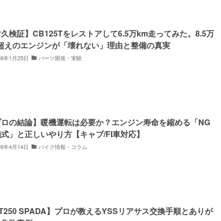
久検証】CB125Tをレストアして6.5万km走ってみた。8.5万
m超えのエンジンが「壊れない」理由と整備の真実
26年1月25日
パーツ開発・実験
プロの結論】暖機運転は必要か？エンジン寿命を縮める「NG
式」と正しいやり方【キャブ/FI車対応】
26年4月14日
バイク情報・コラム
T250 SPADA】プロが教えるYSSリアサス交換手順とありが