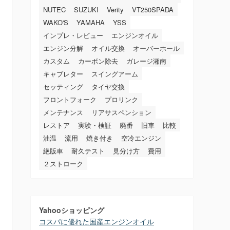
NUTEC
SUZUKI
Verity
VT250SPADA
WAKO'S
YAMAHA
YSS
インプレ・レビュー
エンジンオイル
エンジン分解
オイル交換
オーバーホール
カスタム
カーボン除去
ガレージ湘南
キャブレター
スイングアーム
セッティング
タイヤ交換
フロントフォーク
プロリンク
メンテナンス
リアサスペンション
レストア
実験・検証
廃番
旧車
比較
油温
流用
焼き付き
空冷エンジン
絶版車
耐久テスト
見分け方
費用
２ストローク
Yahooショッピング
コスパに優れた国産エンジンオイル