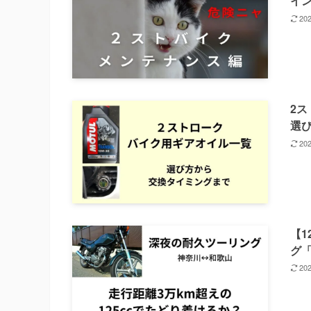
イ
20
2
選
20
【1
グ
20