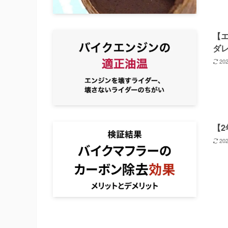
【
ダ
20
【2
20