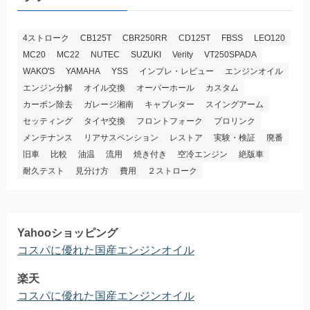
4ストローク
CB125T
CBR250RR
CD125T
FBSS
LEO120
MC20
MC22
NUTEC
SUZUKI
Verity
VT250SPADA
WAKO'S
YAMAHA
YSS
インプレ・レビュー
エンジンオイル
エンジン分解
オイル交換
オーバーホール
カスタム
カーボン除去
ガレージ湘南
キャブレター
スイングアーム
セッティング
タイヤ交換
フロントフォーク
プロリンク
メンテナンス
リアサスペンション
レストア
実験・検証
廃番
旧車
比較
油温
流用
焼き付き
空冷エンジン
絶版車
耐久テスト
見分け方
費用
２ストローク
Yahooショッピング
コスパに優れた国産エンジンオイル
楽天
コスパに優れた国産エンジンオイル