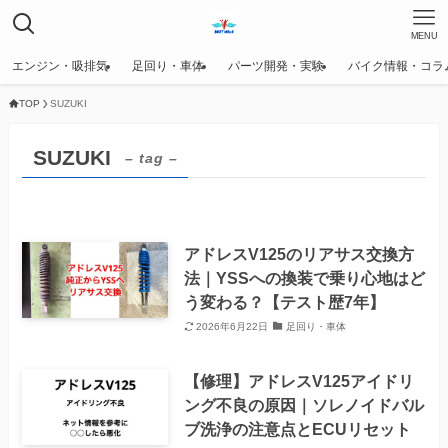
MENU
エンジン・吸排気
足回り・車体
パーツ開発・実験
バイク情報・コラ
TOP
SUZUKI
SUZUKI
– tag –
アドレスV125のリアサス交換方
法｜YSSへの換装で乗り心地はど
う変わる？【テスト歴7年】
2026年6月22日
足回り・車体
【修理】アドレスV125アイドリ
ング不良の原因｜ソレノイドバル
ブ洗浄の注意点とECUリセット