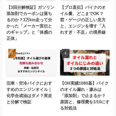
【3回分解検証】ガソリン
【プロ直伝】バイクのオ
添加剤でカーボンは落ち
イル量、どこまでOK？
るのか？3万km走って分
窓・ゲージの正しい見方
かった「メーカー宣伝と
と、エンジンを壊す「入
のギャップ」と「体感の
れすぎ・不足」の境界線
正体」
旧車・空冷バイクにおす
【OH実績1080基】バイク
すめのエンジンオイル｜
のオイル漏れ・滲みは
化学合成油はダメ？実走
「添加剤」で止まるか？
と分解で検証
原因と、修理費を1/10にす
る対処法