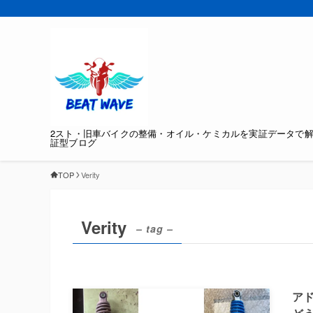
2スト・旧車バイクの整備・オイル・ケミカルを実証データで
証型ブログ
TOP
Verity
Verity
– tag –
アド