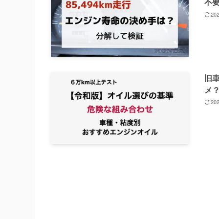
不
20
旧
メ
20