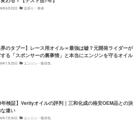
う変わる？【テスト歴7年】
26年6月22日
足回り・車体
業界のタブー】レース用オイル＝最強は嘘？元開発ライダーが
露する「スポンサーの裏事情」と本当にエンジンを守るオイル
26年1月25日
エンジン・吸排気
0年検証】Verityオイルの評判｜三和化成の格安OEM品との決
的な違い
26年7月30日
エンジン・吸排気