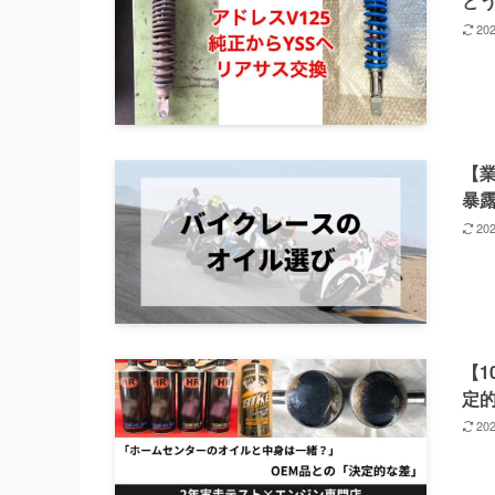
ど
20
【
暴
20
【1
定
20