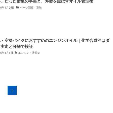
要」だった衝撃の事実と、寿命を延ばすオイル管理術
26年1月25日
パーツ開発・実験
車・空冷バイクにおすすめのエンジンオイル｜化学合成油はダ
？実走と分解で検証
26年8月6日
エンジン・吸排気
1