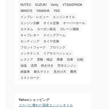
NUTEC
SUZUKI
Verity
VT250SPADA
WAKO'S
YAMAHA
YSS
インプレ・レビュー
エンジンオイル
エンジン分解
オイル交換
オーバーホール
カスタム
カーボン除去
ガレージ湘南
キャブレター
スイングアーム
セッティング
タイヤ交換
フロントフォーク
プロリンク
メンテナンス
リアサスペンション
レストア
実験・検証
廃番
旧車
比較
油温
流用
焼き付き
空冷エンジン
絶版車
耐久テスト
見分け方
費用
２ストローク
Yahooショッピング
コスパに優れた国産エンジンオイル