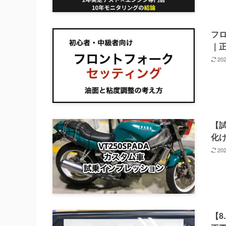
フ
｜
20
【試
化け
20
【8