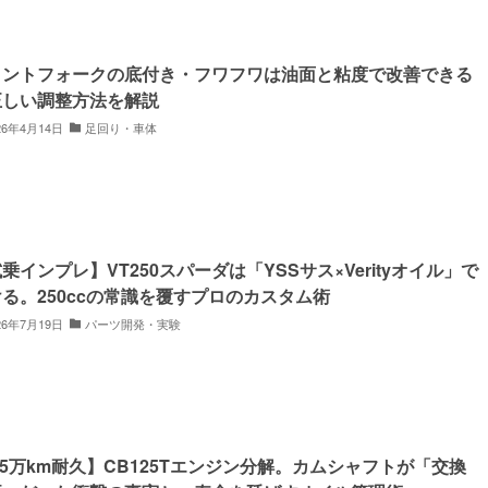
ロントフォークの底付き・フワフワは油面と粘度で改善できる
正しい調整方法を解説
26年4月14日
足回り・車体
乗インプレ】VT250スパーダは「YSSサス×Verityオイル」で
る。250ccの常識を覆すプロのカスタム術
26年7月19日
パーツ開発・実験
.5万km耐久】CB125Tエンジン分解。カムシャフトが「交換