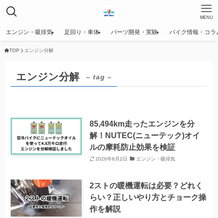
MENU
エンジン・吸排気
足回り・車体
パーツ開発・実験
バイク情報・コラ
TOP
エンジン分解
エンジン分解
– tag –
85,494km走ったエンジンを分
解！NUTEC(ニューテック)オイ
ルの摩耗防止効果を検証
2026年8月2日
エンジン・吸排気
2ストの暖機運転は必要？どれく
らい？正しいやり方とチョーク操
作を解説