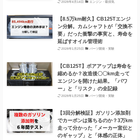
2026年4月14日
エンジン・吸排気
【8.5万km耐久】CB125Tエンジ
ン分解。カムシャフトが「交換不
要」だった衝撃の事実と、寿命を
延ばすオイル管理術
2026年1月25日
パーツ開発・実験
【CB125T】ボアアップは寿命を
縮めるか？改造後〇〇km走って
エンジンを開けた結果。「パワ
ー」と「リスク」の全記録
2026年1月25日
パーツ開発・実験
【3回分解検証】ガソリン添加剤
でカーボンは落ちるのか？3万km
走って分かった「メーカー宣伝と
のギャップ」と「体感の正体」