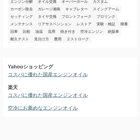
エンジン分解
オイル交換
オーバーホール
カスタム
カーボン除去
ガレージ湘南
キャブレター
スイングアーム
セッティング
タイヤ交換
フロントフォーク
プロリンク
メンテナンス
リアサスペンション
レストア
実験・検証
廃番
旧車
比較
油温
流用
焼き付き
空冷エンジン
絶版車
耐久テスト
見分け方
費用
２ストローク
Yahooショッピング
コスパに優れた国産エンジンオイル
楽天
コスパに優れた国産エンジンオイル
空冷にお薦めなエンジンオイル