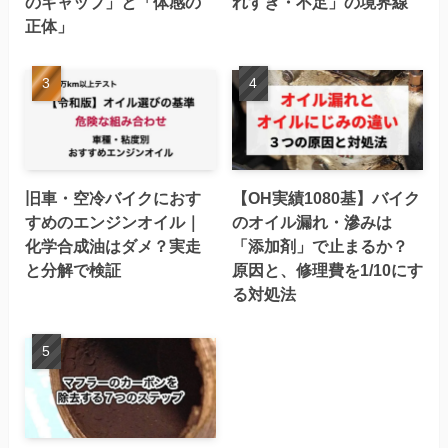
のギャップ」と「体感の
れすぎ・不足」の境界線
正体」
旧車・空冷バイクにおす
【OH実績1080基】バイク
すめのエンジンオイル｜
のオイル漏れ・滲みは
化学合成油はダメ？実走
「添加剤」で止まるか？
と分解で検証
原因と、修理費を1/10にす
る対処法