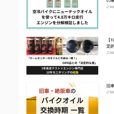
の
20
【1
定
20
旧
20