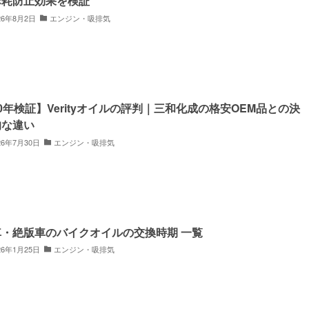
摩耗防止効果を検証
26年8月2日
エンジン・吸排気
0年検証】Verityオイルの評判｜三和化成の格安OEM品との決
的な違い
26年7月30日
エンジン・吸排気
車・絶版車のバイクオイルの交換時期 一覧
26年1月25日
エンジン・吸排気