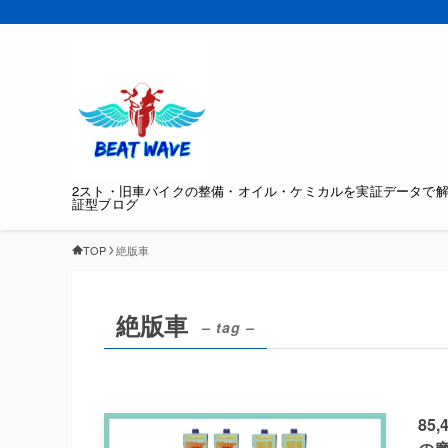
2スト・旧車バイクの整備・オイル・ケミカルを実証データで
証型ブログ
TOP
絶版車
絶版車
– tag –
85