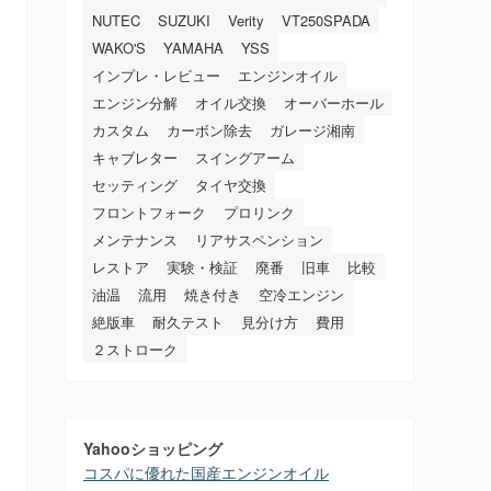
NUTEC
SUZUKI
Verity
VT250SPADA
WAKO'S
YAMAHA
YSS
インプレ・レビュー
エンジンオイル
エンジン分解
オイル交換
オーバーホール
カスタム
カーボン除去
ガレージ湘南
キャブレター
スイングアーム
セッティング
タイヤ交換
フロントフォーク
プロリンク
メンテナンス
リアサスペンション
レストア
実験・検証
廃番
旧車
比較
油温
流用
焼き付き
空冷エンジン
絶版車
耐久テスト
見分け方
費用
２ストローク
Yahooショッピング
コスパに優れた国産エンジンオイル