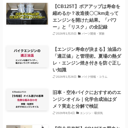
【CB125T】ボアアップは寿命を
縮めるか？改造後〇〇km走って
エンジンを開けた結果。「パワ
ー」と「リスク」の全記録
2026年1月25日
パーツ開発・実験
【エンジン寿命が決まる】油温の
「適正値」と管理術。夏場の熱ダ
レ・エンジン焼き付きを防ぐ正し
い知識
2026年1月26日
バイク情報・コラム
旧車・空冷バイクにおすすめのエ
ンジンオイル｜化学合成油はダ
メ？実走と分解で検証
2026年8月4日
エンジン・吸排気