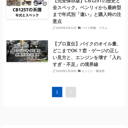
【完全保存版】CB125Tの歴史と
全スペック。ベンリィから最終型
まで年式別「違い」と購入時の注
意点
2026年3月21日
バイク情報・コラム
【プロ直伝】バイクのオイル量、
どこまでOK？窓・ゲージの正し
い見方と、エンジンを壊す「入れ
すぎ・不足」の境界線
2026年1月26日
エンジン・吸排気
1
2