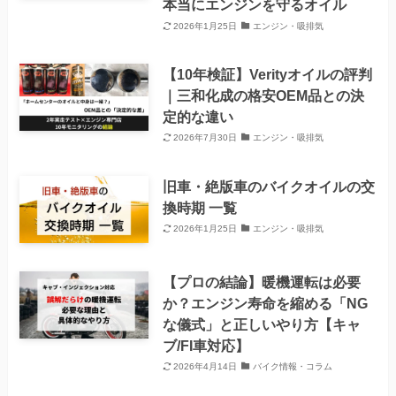
本当にエンジンを守るオイル
2026年1月25日
エンジン・吸排気
【10年検証】Verityオイルの評判
｜三和化成の格安OEM品との決
定的な違い
2026年7月30日
エンジン・吸排気
旧車・絶版車のバイクオイルの交
換時期 一覧
2026年1月25日
エンジン・吸排気
【プロの結論】暖機運転は必要
か？エンジン寿命を縮める「NG
な儀式」と正しいやり方【キャ
ブ/FI車対応】
2026年4月14日
バイク情報・コラム