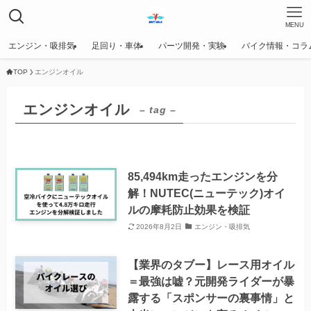
MENU
エンジン・吸排気
足回り・車体
パーツ開発・実験
バイク情報・コラ
TOP
エンジンオイル
エンジンオイル
– tag –
85,494km走ったエンジンを分
解！NUTEC(ニューテック)オイ
ルの摩耗防止効果を検証
2026年8月2日
エンジン・吸排気
【業界のタブー】レース用オイル
＝最強は嘘？元開発ライダーが暴
露する「スポンサーの裏事情」と