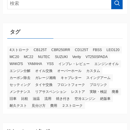
タグ
4ストローク
CB125T
CBR250RR
CD125T
FBSS
LEO120
MC20
MC22
NUTEC
SUZUKI
Verity
VT250SPADA
WAKO'S
YAMAHA
YSS
インプレ・レビュー
エンジンオイル
エンジン分解
オイル交換
オーバーホール
カスタム
カーボン除去
ガレージ湘南
キャブレター
スイングアーム
セッティング
タイヤ交換
フロントフォーク
プロリンク
メンテナンス
リアサスペンション
レストア
実験・検証
廃番
旧車
比較
油温
流用
焼き付き
空冷エンジン
絶版車
耐久テスト
見分け方
費用
２ストローク