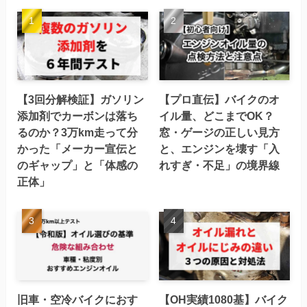
【3回分解検証】ガソリン
【プロ直伝】バイクのオ
添加剤でカーボンは落ち
イル量、どこまでOK？
るのか？3万km走って分
窓・ゲージの正しい見方
かった「メーカー宣伝と
と、エンジンを壊す「入
のギャップ」と「体感の
れすぎ・不足」の境界線
正体」
旧車・空冷バイクにおす
【OH実績1080基】バイク