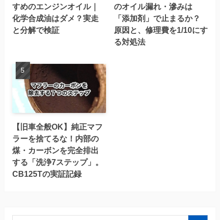
すめのエンジンオイル｜
のオイル漏れ・滲みは
化学合成油はダメ？実走
「添加剤」で止まるか？
と分解で検証
原因と、修理費を1/10にす
る対処法
【旧車全般OK】純正マフ
ラーを捨てるな！内部の
煤・カーボンを完全排出
する「洗浄7ステップ」。
CB125Tの実証記録