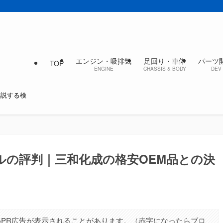
エンジン・吸排気
足回り・車体
パーツ
TOP
ENGINE
CHASSIS & BODY
DEV 
解説する検
オイルの評判｜三和化成の格安OEM品との決
PR広告が表示されることがあります。（赤字になったらブロ