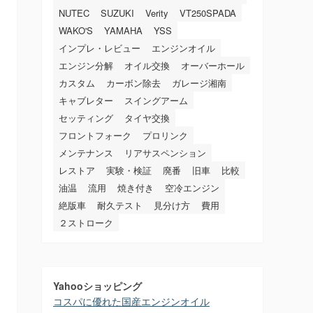
NUTEC
SUZUKI
Verity
VT250SPADA
WAKO'S
YAMAHA
YSS
インプレ・レビュー
エンジンオイル
エンジン分解
オイル交換
オーバーホール
カスタム
カーボン除去
ガレージ湘南
キャブレター
スイングアーム
セッティング
タイヤ交換
フロントフォーク
プロリンク
メンテナンス
リアサスペンション
レストア
実験・検証
廃番
旧車
比較
油温
流用
焼き付き
空冷エンジン
絶版車
耐久テスト
見分け方
費用
２ストローク
Yahooショッピング
コスパに優れた国産エンジンオイル