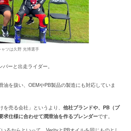
シャツは久野 光博選手
Iのチームメンバーと出走ライダー。
滑油を扱い、OEMやPB製品の製造にも対応していま
けを売る会社」というより、
他社ブランドや、PB（プ
です。
要求仕様に合わせて潤滑油を作るブレンダー
いるからといって、VerityとPBオイルを同じものとし